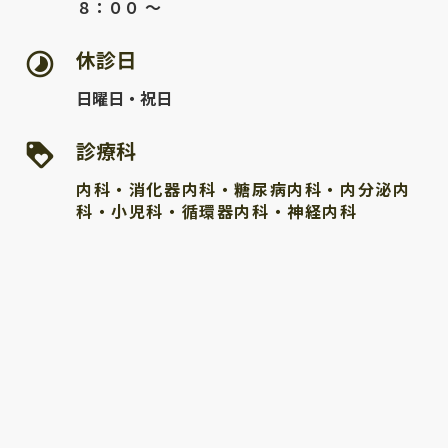
８：００ ～
休診日
timelapse
日曜日・祝日
診療科
loyalty
内科・消化器内科・糖尿病内科・内分泌内
科・小児科・循環器内科・神経内科
医療法人 羊蹄会